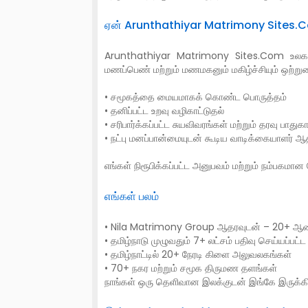
ஏன் Arunthathiyar Matrimony Sites.Co
Arunthathiyar Matrimony Sites.Com உலகள
மணப்பெண் மற்றும் மணமகனும் மகிழ்ச்சியும் ஒற
• சமூகத்தை மையமாகக் கொண்ட பொருத்தம்
• தனிப்பட்ட உறவு வழிகாட்டுதல்
• சரிபார்க்கப்பட்ட சுயவிவரங்கள் மற்றும் தரவு பாதுகாப
• நட்பு மனப்பான்மையுடன் கூடிய வாடிக்கையாளர் ஆ
எங்கள் நிரூபிக்கப்பட்ட அனுபவம் மற்றும் நம்பகமா
எங்கள் பலம்
• Nila Matrimony Group ஆதரவுடன் – 20+ ஆண
• தமிழ்நாடு முழுவதும் 7+ லட்சம் பதிவு செய்யப்பட்ட 
• தமிழ்நாட்டில் 20+ நேரடி கிளை அலுவலகங்கள்
• 70+ நகர மற்றும் சமூக திருமண தளங்கள்
நாங்கள் ஒரு தெளிவான இலக்குடன் இங்கே இருக்க