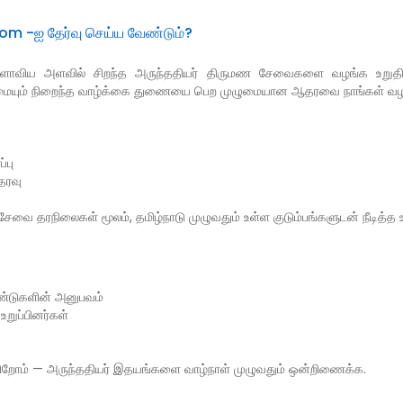
m -ஐ தேர்வு செய்ய வேண்டும்?
ாவிய அளவில் சிறந்த அருந்ததியர் திருமண சேவைகளை வழங்க உறுதிபூ
்றுமையும் நிறைந்த வாழ்க்கை துணையை பெற முழுமையான ஆதரவை நாங்கள் வழங
்பு
தரவு
ன சேவை தரநிலைகள் மூலம், தமிழ்நாடு முழுவதும் உள்ள குடும்பங்களுடன் நீடித்
்டுகளின் அனுபவம்
உறுப்பினர்கள்
ிறோம் — அருந்ததியர் இதயங்களை வாழ்நாள் முழுவதும் ஒன்றிணைக்க.