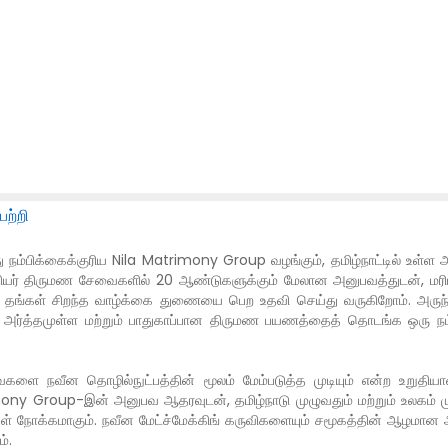
ற்றி
பிக்கைக்குரிய Nila Matrimony Group வழங்கும், தமிழ்நாட்டில் உள்ள அரு
ியர் திருமண சேவைகளில் 20 ஆண்டுகளுக்கும் மேலான அனுபவத்துடன், மரியா
்கள் சிறந்த வாழ்க்கை துணையை பெற உதவி செய்து வருகிறோம். அருந்ததியர்
்ளோம். அர்த்தமுள்ள மற்றும் பாதுகாப்பான திருமண பயணத்தைத் தொடங்க 
ளை நவீன தொழில்நுட்பத்தின் மூலம் மேம்படுத்த முடியும் என்ற உறுதி
ony Group-இன் அனுபவ ஆதரவுடன், தமிழ்நாடு முழுவதும் மற்றும் உலகம் மு
கள் நோக்கமாகும். நவீன மேட்ச்மேக்கிங் கருவிகளையும் சமூகத்தின் ஆழமா
்.