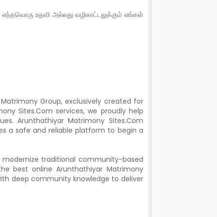
எந்தவொரு உதவி அல்லது வழிகாட்டலுக்கும் எங்கள்
Matrimony Group, exclusively created for
mony Sites.Com services, we proudly help
alues. Arunthathiyar Matrimony Sites.Com
s a safe and reliable platform to begin a
d modernize traditional community-based
the best online Arunthathiyar Matrimony
with deep community knowledge to deliver