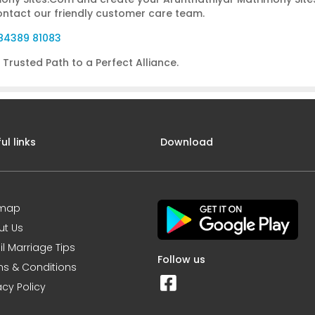
ontact our friendly customer care team.
, 84389 81083
Trusted Path to a Perfect Alliance.
ul links
Download
emap
ut Us
l Marriage Tips
Follow us
s & Conditions
acy Policy