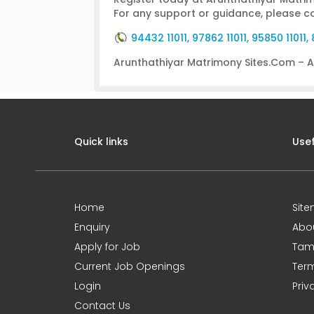
For any support or guidance, please c
94432 11011, 97862 11011, 95850 11011
Arunthathiyar Matrimony Sites.Com – A 
Quick links
Usef
Home
Sit
Enquiry
Abo
Apply for Job
Tami
Current Job Openings
Term
Login
Priv
Contact Us