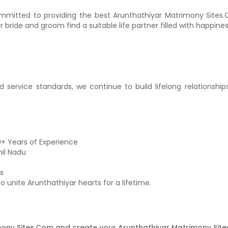
mmitted to providing the best Arunthathiyar Matrimony Sites.
r bride and groom find a suitable life partner filled with happin
 service standards, we continue to build lifelong relationships
0+ Years of Experience
il Nadu
s
unite Arunthathiyar hearts for a lifetime.
mony Sites.Com and create your Arunthathiyar Matrimony Site