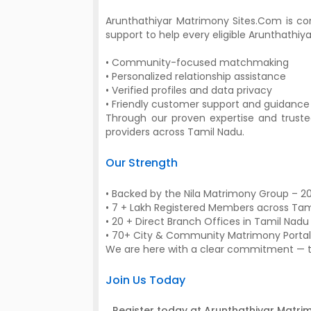
Arunthathiyar Matrimony Sites.Com is co
support to help every eligible Arunthathiya
• Community-focused matchmaking
• Personalized relationship assistance
• Verified profiles and data privacy
• Friendly customer support and guidance
Through our proven expertise and trusted
providers across Tamil Nadu.
Our Strength
• Backed by the Nila Matrimony Group – 2
• 7 + Lakh Registered Members across Tam
• 20 + Direct Branch Offices in Tamil Nadu
• 70+ City & Community Matrimony Portal
We are here with a clear commitment — to 
Join Us Today
Register today at Arunthathiyar Matri