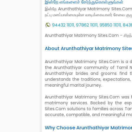
இன்றே எங்களைச் சேர்ந்துகொள்ளுங்கள்
இன்றே Arunthathiyar Matrimony Sites.Com-ல் 
நட்பு மனப்பான்மையுள்ள வாடிக்கையாளர் சேவை கு
94432 11011, 97862 11011, 95850 11011, 8
Arunthathiyar Matrimony Sites.Com – சிறந
About Arunthathiyar Matrimony Sit
Arunthathiyar Matrimony Sites.Com is a 
the Arunthathiyar community of Tamil Na
Arunthathiyar brides and grooms find th
understands the traditions, expectations
meaningful marital journey.
Arunthathiyar Matrimony Sites.Com was 
matrimony services. Backed by the expe
Sites.Com solutions to families across 
accurate, compatible, and meaningful m
Why Choose Arunthathiyar Matrimo