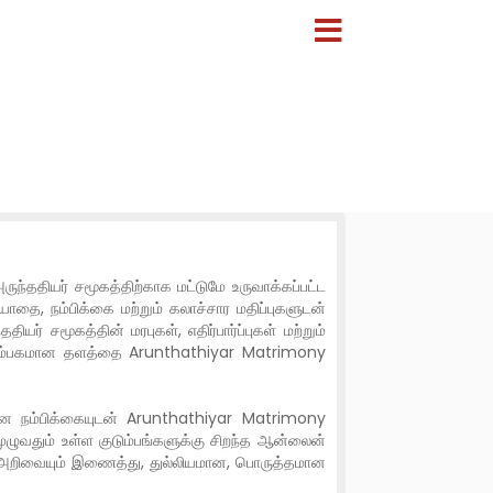
ந்ததியர் சமூகத்திற்காக மட்டுமே உருவாக்கப்பட்ட
தை, நம்பிக்கை மற்றும் கலாச்சார மதிப்புகளுடன்
 சமூகத்தின் மரபுகள், எதிர்பார்ப்புகள் மற்றும்
ஒரு நம்பகமான தளத்தை Arunthathiyar Matrimony
யான நம்பிக்கையுடன் Arunthathiyar Matrimony
ழுவதும் உள்ள குடும்பங்களுக்கு சிறந்த ஆன்லைன்
ன அறிவையும் இணைத்து, துல்லியமான, பொருத்தமான